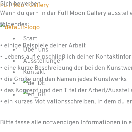
Sich bewerben
Zum
Menü
Full Moon Gallery
Wenn du gern in der Full Moon Gallery ausstell
Inhalt
folgendes:
springen
Start
• einige Beispiele deiner Arbeit
Über uns
• Lebenslauf einschließlich deiner Kontaktinfo
Ausstellungen
• eine kurze Beschreibung der bei den Kunstw
Kontakt
• die Größe und den Namen jedes Kunstwerks
• das Konzept und den Titel der Arbeit/Ausstel
• ein kurzes Motivationsschreiben, in dem du 
Bitte fasse alle notwendigen Informationen in